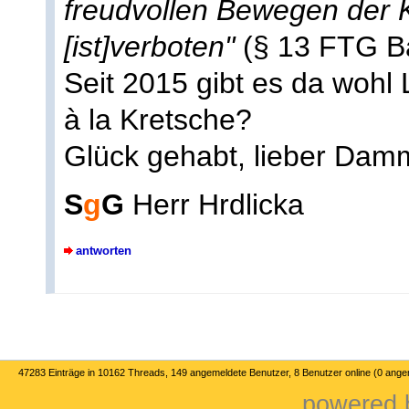
freudvollen Bewegen der 
[ist]verboten"
(§ 13 FTG B
Seit 2015 gibt es da wohl
à la Kretsche?
Glück gehabt, lieber Da
S
g
G
Herr Hrdlicka
antworten
47283 Einträge in 10162 Threads, 149 angemeldete Benutzer, 8 Benutzer online (0 ange
powered b