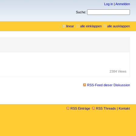
Log in
|
Anmelden
Suche:
linear
alle einklappen
alle ausklappen
2384 Views
RSS-Feed dieser Diskussion
RSS Einträge
RSS Threads
|
Kontakt