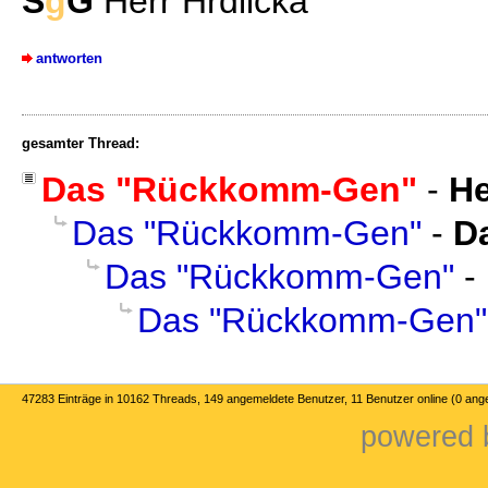
S
g
G
Herr Hrdlicka
antworten
gesamter Thread:
Das "Rückkomm-Gen"
-
He
Das "Rückkomm-Gen"
-
D
Das "Rückkomm-Gen"
-
Das "Rückkomm-Gen"
47283 Einträge in 10162 Threads, 149 angemeldete Benutzer, 11 Benutzer online (0 ang
powered b